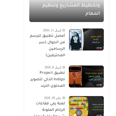
وتخطيط المشاريع وتنظيم
المهام
إبريل 11, 2026
أفضل تطبيق للرسم
من الجوال (سر
الرسامين
المحترفين)
إبريل 8, 2026
تطبيق Project
Indigo الذكي لتصوير
المحتوى الترند
يناير 29, 2026
لعبة رمي فقاعات
الرخام الملونة